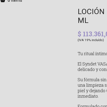
0 Items
LOCIÓN
ML
$
113.361,
(IVA 19% incluído)
Tu ritual íntim
El Syndet VAS
delicado y con
Su fórmula sin 
una limpieza s
piel y dejando
inmediato.
Formulado con 