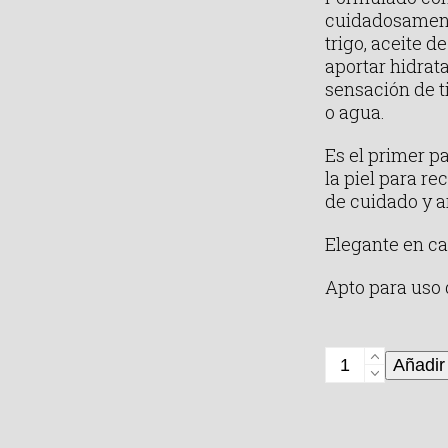
cuidadosament
trigo, aceite d
aportar hidrata
sensación de t
o agua.
Es el primer p
la piel para re
de cuidado y 
Elegante en ca
Apto para uso 
Loción
Añadir 
limpiador
Syndet
250