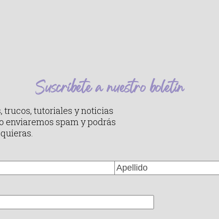
+50
/
30
ml
cantidad
Suscríbete a nuestro boletín
 trucos, tutoriales y noticias
No enviaremos spam y podrás
quieras.