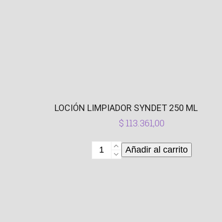
LOCIÓN LIMPIADOR SYNDET 250 ML
$
113.361,00
Loción
Añadir al carrito
limpiador
Syndet
250
ml
cantidad