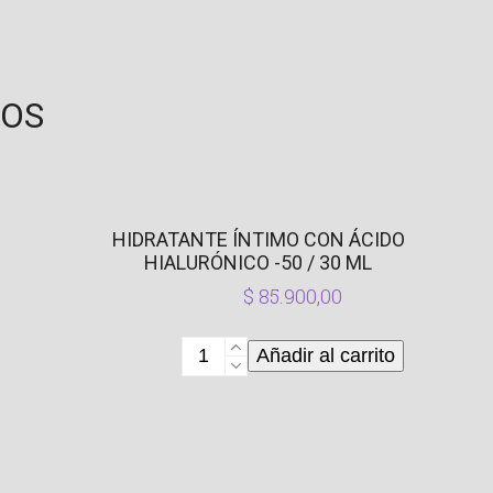
DOS
HIDRATANTE ÍNTIMO CON ÁCIDO
HIALURÓNICO -50 / 30 ML
$
85.900,00
Hidratante
Añadir al carrito
Íntimo
Con
Ácido
Hialurónico
-50