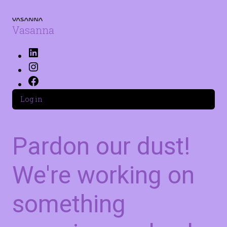
Skip
to
content
Vasanna
LinkedIn
Instagram
Facebook
Log in
Pardon our dust!
We're working on
something