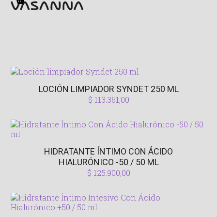
Open
Close
Skip
to
mobile
mobile
content
menu
menu
LOCIÓN LIMPIADOR SYNDET 250 ML
$
113.361,00
HIDRATANTE ÍNTIMO CON ÁCIDO
HIALURÓNICO -50 / 50 ML
$
125.900,00